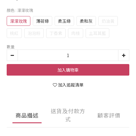
顏色
: 濛濛玫瑰
濛濛玫瑰
薄荷綠
柔玉綠
柔和灰
奶油黃
桃紅
泡泡粉
丁香紫
肉桂
土耳其藍
數量
加入購物車
加入追蹤清單
送貨及付款方
商品描述
顧客評價
式