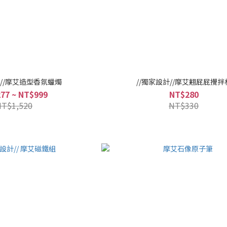
計//摩艾造型香氛蠟燭
//獨家設計//摩艾翹屁屁攪拌
77 ~ NT$999
NT$280
NT$1,520
NT$330