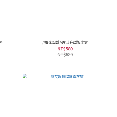
棒
//獨家設計//摩艾造型製冰盒
NT$580
NT$680