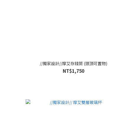
//獨家設計//摩艾存錢筒 (頭頂可置物)
NT$1,750