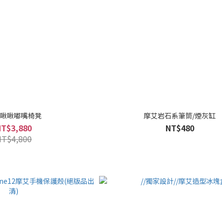
啾啾嘟嘴椅凳
摩艾岩石系筆筒/煙灰缸
NT$3,880
NT$480
NT$4,800